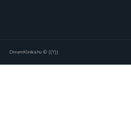
DreamKlinika.hu © {{Y}}.