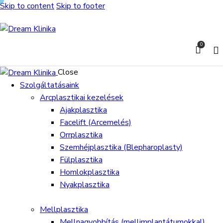
Skip to content
Skip to footer
0
Close
Szolgáltatásaink
Arcplasztikai kezelések
Ajakplasztika
Facelift (Arcemelés)
Orrplasztika
Szemhéjplasztika (Blepharoplasty)
Fülplasztika
Homlokplasztika
Nyakplasztika
Mellplasztika
Mellnagyobbítás (mellimplantátumokkal)