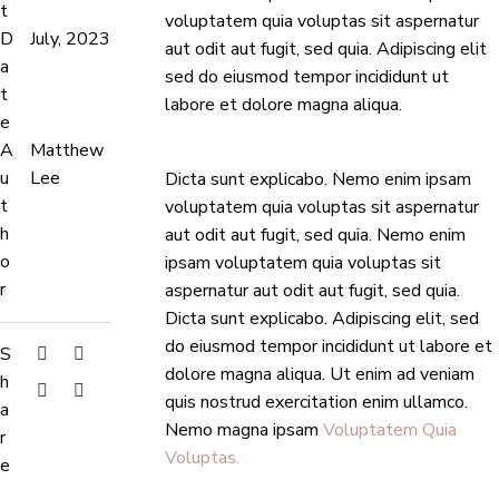
t
voluptatem quia voluptas sit aspernatur
D
July, 2023
aut odit aut fugit, sed quia. Adipiscing elit
a
sed do eiusmod tempor incididunt ut
t
labore et dolore magna aliqua.
e
A
Matthew
u
Lee
Dicta sunt explicabo. Nemo enim ipsam
t
voluptatem quia voluptas sit aspernatur
h
aut odit aut fugit, sed quia. Nemo enim
o
ipsam voluptatem quia voluptas sit
r
aspernatur aut odit aut fugit, sed quia.
Dicta sunt explicabo. Adipiscing elit, sed
do eiusmod tempor incididunt ut labore et
S
dolore magna aliqua. Ut enim ad veniam
h
quis nostrud exercitation enim ullamco.
a
Nemo magna ipsam
Voluptatem Quia
r
Voluptas.
e