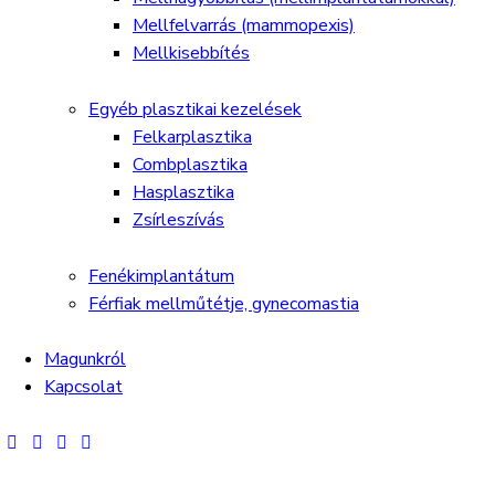
Mellfelvarrás (mammopexis)
Mellkisebbítés
Egyéb plasztikai kezelések
Felkarplasztika
Combplasztika
Hasplasztika
Zsírleszívás
Fenékimplantátum
Férfiak mellműtétje, gynecomastia
Magunkról
Kapcsolat