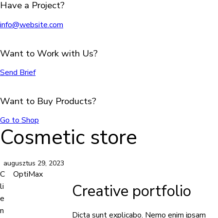
Have a Project?
info@website.com
Want to Work with Us?
Send Brief
Want to Buy Products?
Go to Shop
Cosmetic store
augusztus 29, 2023
C
OptiMax
li
Creative portfolio
e
n
Dicta sunt explicabo. Nemo enim ipsam