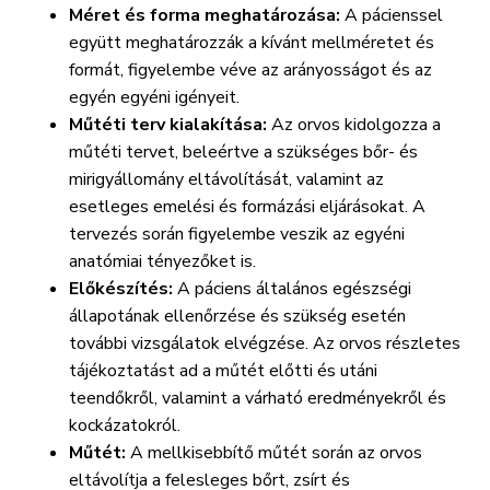
Méret és forma meghatározása:
A pácienssel
együtt meghatározzák a kívánt mellméretet és
formát, figyelembe véve az arányosságot és az
egyén egyéni igényeit.
Műtéti terv kialakítása:
Az orvos kidolgozza a
műtéti tervet, beleértve a szükséges bőr- és
mirigyállomány eltávolítását, valamint az
esetleges emelési és formázási eljárásokat. A
tervezés során figyelembe veszik az egyéni
anatómiai tényezőket is.
Előkészítés:
A páciens általános egészségi
állapotának ellenőrzése és szükség esetén
további vizsgálatok elvégzése. Az orvos részletes
tájékoztatást ad a műtét előtti és utáni
teendőkről, valamint a várható eredményekről és
kockázatokról.
Műtét:
A mellkisebbítő műtét során az orvos
eltávolítja a felesleges bőrt, zsírt és