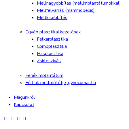
Mellnagyobbítás (mellimplantátumokkal)
Mellfelvarrás (mammopexis)
Mellkisebbítés
Egyéb plasztikai kezelések
Felkarplasztika
Combplasztika
Hasplasztika
Zsírleszívás
Fenékimplantátum
Férfiak mellműtétje, gynecomastia
Magunkról
Kapcsolat