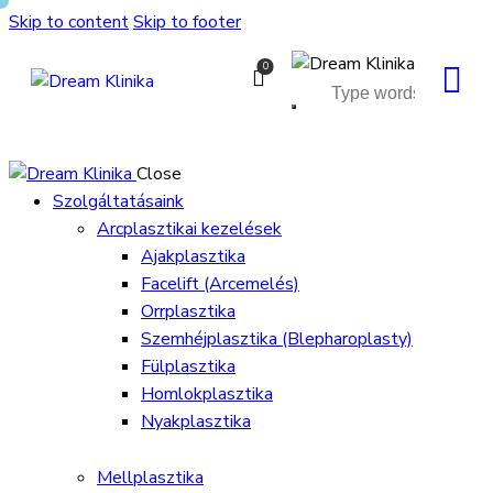
Skip to content
Skip to footer
0
Close
Szolgáltatásaink
Arcplasztikai kezelések
Ajakplasztika
Facelift (Arcemelés)
Orrplasztika
Szemhéjplasztika (Blepharoplasty)
Fülplasztika
Homlokplasztika
Nyakplasztika
Mellplasztika