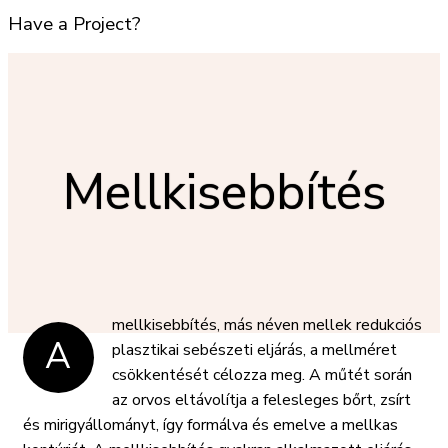
Have a Project?
info@website.com
Want to Work with Us?
Send Brief
Mellkisebbítés
Want to Buy Products?
Go to Shop
mellkisebbítés, más néven mellek redukciós
A
plasztikai sebészeti eljárás, a mellméret
csökkentését célozza meg. A műtét során
az orvos eltávolítja a felesleges bőrt, zsírt
és mirigyállományt, így formálva és emelve a mellkas