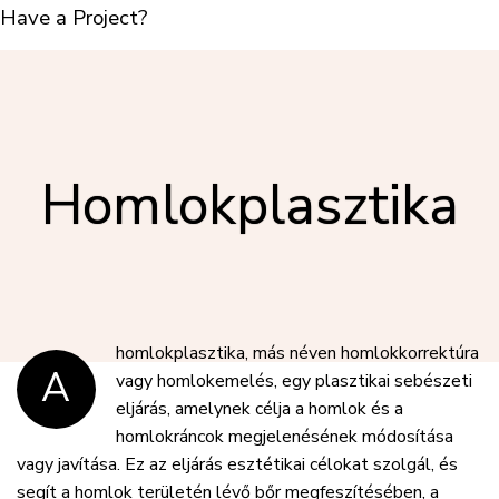
Have a Project?
info@website.com
Want to Work with Us?
Send Brief
Homlokplasztika
Want to Buy Products?
Go to Shop
homlokplasztika, más néven homlokkorrektúra
A
vagy homlokemelés, egy plasztikai sebészeti
eljárás, amelynek célja a homlok és a
homlokráncok megjelenésének módosítása
vagy javítása. Ez az eljárás esztétikai célokat szolgál, és
segít a homlok területén lévő bőr megfeszítésében, a