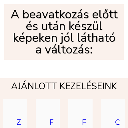
A beavatkozás előtt
és után készül
képeken jól látható
a változás:
AJÁNLOTT KEZELÉSEINK
Z
F
F
C