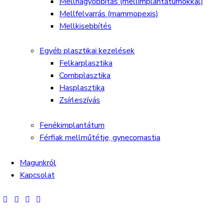
Mellnagyobbítás (mellimplantátumokkal)
Mellfelvarrás (mammopexis)
Mellkisebbítés
Egyéb plasztikai kezelések
Felkarplasztika
Combplasztika
Hasplasztika
Zsírleszívás
Fenékimplantátum
Férfiak mellműtétje, gynecomastia
Magunkról
Kapcsolat