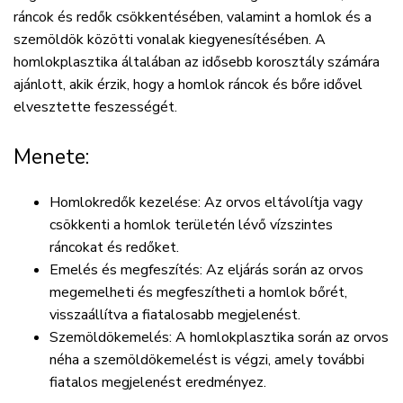
ráncok és redők csökkentésében, valamint a homlok és a
szemöldök közötti vonalak kiegyenesítésében. A
homlokplasztika általában az idősebb korosztály számára
ajánlott, akik érzik, hogy a homlok ráncok és bőre idővel
elvesztette feszességét.
Menete:
Homlokredők kezelése:
Az orvos eltávolítja vagy
csökkenti a homlok területén lévő vízszintes
ráncokat és redőket.
Emelés és megfeszítés:
Az eljárás során az orvos
megemelheti és megfeszítheti a homlok bőrét,
visszaállítva a fiatalosabb megjelenést.
Szemöldökemelés:
A homlokplasztika során az orvos
néha a szemöldökemelést is végzi, amely további
fiatalos megjelenést eredményez.