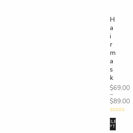
H
a
i
r
m
a
s
k
$
69.00
–
$
89.00
Értékelés:
SELECT
5.00
OPTIONS
/ 5