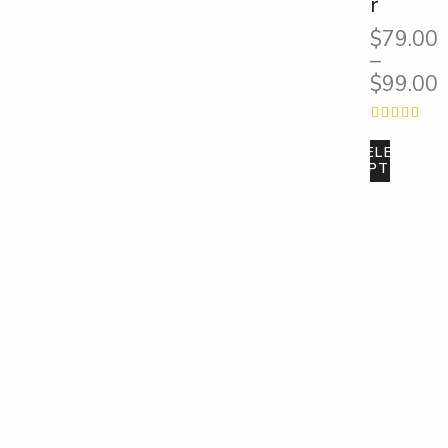
r
$
79.00
–
$
99.00
Értékel
és:
SELECT
OPTIONS
4.00
/ 5