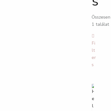
s
Összesen
1 találat
Fi
lt
er
s