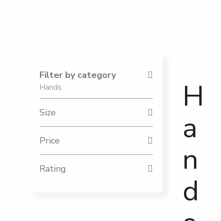
Filter by category
H
Hands
Size
a
Price
n
Rating
d