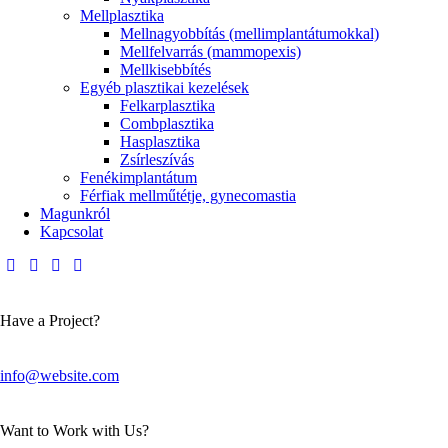
Mellplasztika
Mellnagyobbítás (mellimplantátumokkal)
Mellfelvarrás (mammopexis)
Mellkisebbítés
Egyéb plasztikai kezelések
Felkarplasztika
Combplasztika
Hasplasztika
Zsírleszívás
Fenékimplantátum
Férfiak mellműtétje, gynecomastia
Magunkról
Kapcsolat
Have a Project?
info@website.com
Want to Work with Us?