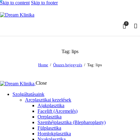
Skip to content
Skip to footer
0
Tag: lips
Home
Összes bejegyzés
Tag: lips
Close
Szolgáltatásaink
Arcplasztikai kezelések
Ajakplasztika
Facelift (Arcemelés)
Orrplasztika
Szemhéjplasztika (Blepharoplasty)
Fülplasztika
Homlokplasztika
Nyakplasztika