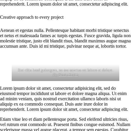
reprehenderit. Lorem ipsum dolor sit amet, consectetur adipiscing elit.
Creative approach to every project
Aenean et egestas nulla. Pellentesque habitant morbi tristique senectus
et netus et malesuada fames ac turpis egestas. Fusce gravida, ligula non
molestie tristique, justo elit blandit risus, blandit maximus augue magna
accumsan ante. Duis id mi tristique, pulvinar neque at, lobortis tortor.
Stet clita kasd gubergren, no sea sanctus est labore et dolore.
By
Kevin Smith
Lorem ipsum dolor sit amet, consectetur adipisicing elit, sed do
eiusmod tempor incididunt ut labore et dolore magna aliqua. Ut enim
ad minim veniam, quis nostrud exercitation ullamco laboris nisi ut
aliquip ex ea commodo consequat. Duis aute irure dolor in
reprehenderit. Lorem ipsum dolor sit amet, consectetur adipiscing elit.
Etiam vitae leo et diam pellentesque porta. Sed eleifend ultricies risus,
vel rutrum erat commodo ut. Praesent finibus congue euismod. Nullam
scelerisque massa vel augue placerat, a tempor sem egestas. Curabitur