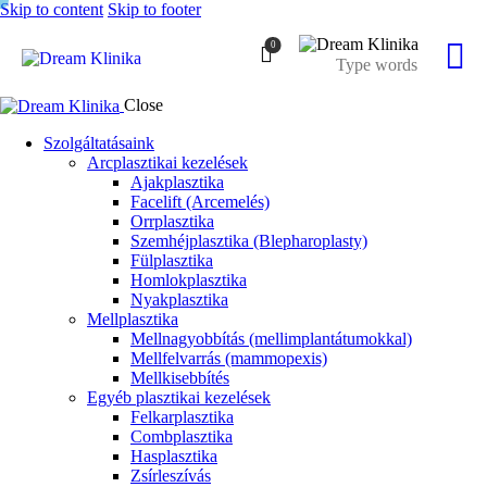
Skip to content
Skip to footer
0
Close
Szolgáltatásaink
Arcplasztikai kezelések
Ajakplasztika
Facelift (Arcemelés)
Orrplasztika
Szemhéjplasztika (Blepharoplasty)
Fülplasztika
Homlokplasztika
Nyakplasztika
Mellplasztika
Mellnagyobbítás (mellimplantátumokkal)
Mellfelvarrás (mammopexis)
Mellkisebbítés
Egyéb plasztikai kezelések
Felkarplasztika
Combplasztika
Hasplasztika
Zsírleszívás