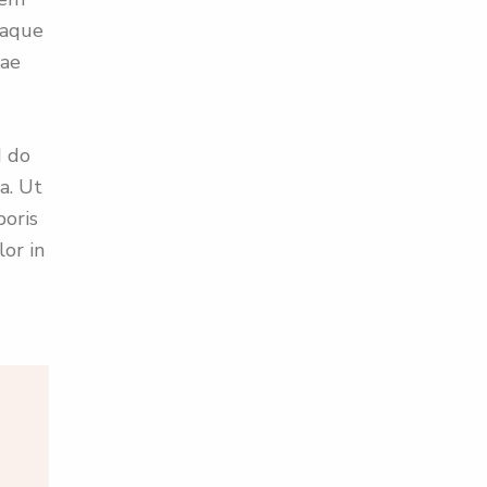
eaque
tae
d do
a. Ut
boris
lor in