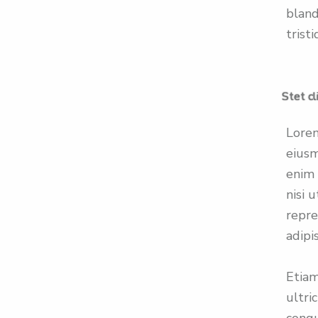
bland
trist
Stet cl
Lorem
eiusm
enim 
nisi 
repre
adipis
Etiam
ultri
congu