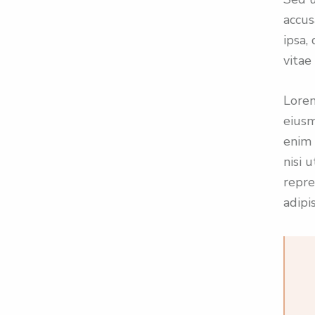
accu
ipsa,
vitae
Lorem
eiusm
enim 
nisi 
repre
adipis