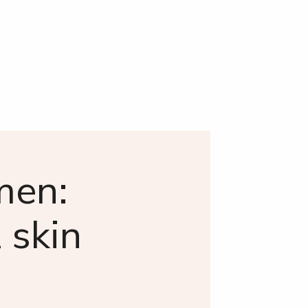
men:
l skin