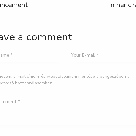
ancement
in her d
ave a comment
nevem, e-mail címem, és weboldalcímem mentése a böngészőben a
vetkező hozzászólásomhoz.