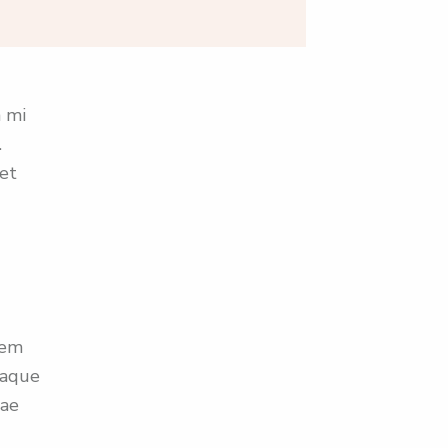
m mi
.
get
tem
eaque
tae