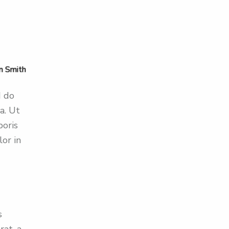
n Smith
d do
a. Ut
boris
lor in
s
at, a