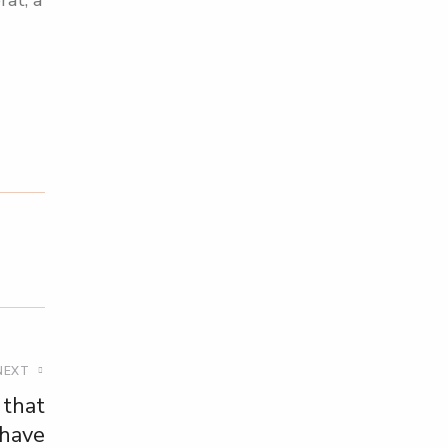
NEXT
 that
have