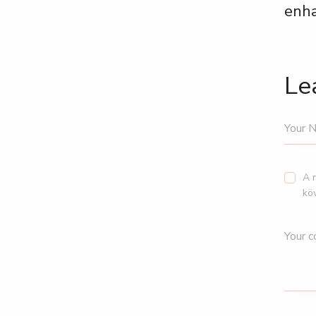
enh
Le
A 
kö