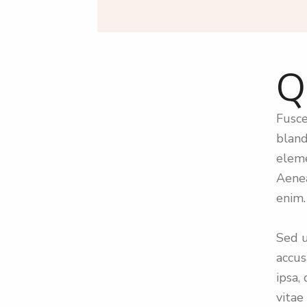
Q
Fusce
bland
eleme
Aenea
enim.
Sed u
accu
ipsa,
vitae