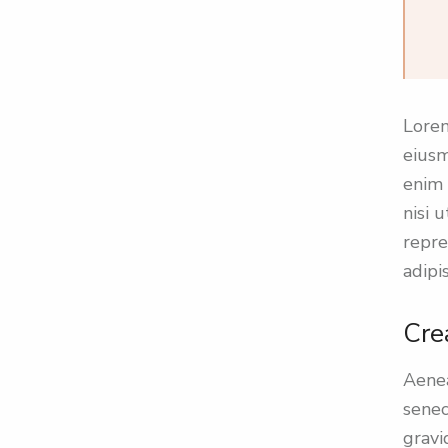
Lorem
eiusm
enim 
nisi 
repre
adipis
Cre
Aenea
senec
gravi