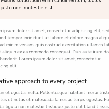
Mauris sollicitudin enim condimentum, luctus
justo non, molestie nisl.
 ipsum dolor sit amet, consectetur adipisicing elit, se
od tempor incididunt ut labore et dolore magna aliqu
ad minim veniam, quis nostrud exercitation ullamco la
ut aliquip ex ea commodo consequat. Duis aute irure do
henderit. Lorem ipsum dolor sit amet, consectetur
cing elit.
ative approach to every project
n et egestas nulla. Pellentesque habitant morbi trist
tus et netus et malesuada fames ac turpis egestas. F
da, ligula non molestie tristique, justo elit blandit risus