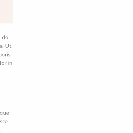
d do
a. Ut
boris
lor in
ique
usce
,