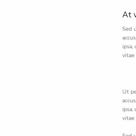
At 
Sed u
accu
ipsa,
vitae
Ut pe
accu
ipsa,
vitae
Sed u