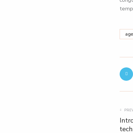
tempo
ag
PRE
Intr
tech