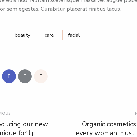
r sem egestas. Curabitur placerat finibus lacus.
e
beauty
care
facial
VIOUS
oducing our new
Organic cosmetics
nique for lip
every woman must 