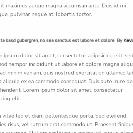
it maximus augue magna accumsan ante. Duis id mi
ique, pulvinar neque at, lobortis tortor.
ita kasd gubergren, no sea sanctus est labore et dolore. By
Kevi
 ipsum dolor sit amet, consectetur adipisicing elit, se
od tempor incididunt ut labore et dolore magna aliqu
ad minim veniam, quis nostrud exercitation ullamco la
ut aliquip ex ea commodo consequat. Duis aute irure do
henderit. Lorem ipsum dolor sit amet, consectetur
cing elit.
 vitae leo et diam pellentesque porta. Sed eleifend
cies risus, vel rutrum erat commodo ut. Praesent finibu
e euismod. Nullam scelerisque massa vel augue placer